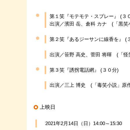
第１笑『モテモテ・スプレー』 (３０
出演／濱田 岳、倉科 カナ (「黒笑
第２笑『あるジーサンに線香を』 (
出演／笹野 高史、菅田 将暉 (「怪
第３笑『誘拐電話網』 (３０分)
出演／三上 博史 (「毒笑小説」原作
上映日
2021年2月14日（日）14:00～15:30