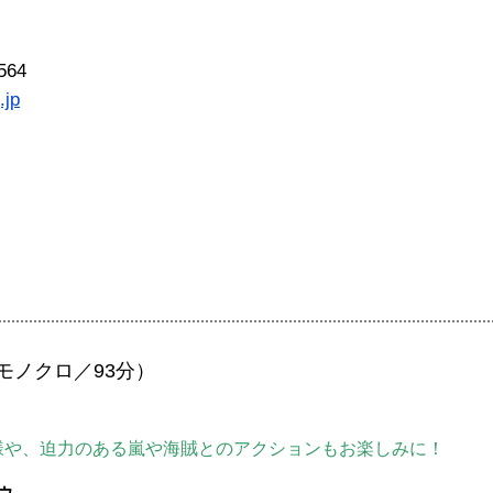
564
.jp
モノクロ／93分）
。
様や、迫力のある嵐や海賊とのアクションもお楽しみに！