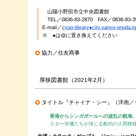
山陽小野田市立中央図書館
TEL／0836-83-2870 FAX／0836-83-3
E-mail／
cyuo-library●city.sanyo-onoda.lg
※ ●は@に置き換えてください
協力／住友商事
厚狭図書館（2021年2月）
タイトル『チャイナ・シー
』（洋画／
香港からシンガポールへの波乱の航海
スター俳優たちが演じる船内の人間模