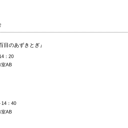
会
百目のあずきとぎ』
4：20
室AB
14：40
室AB