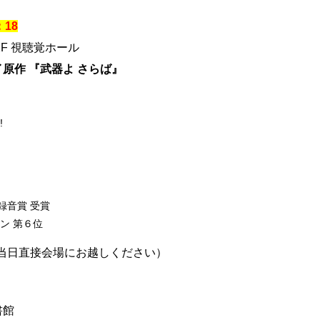
：18
F 視聴覚ホール
イ原作
『武器よ さらば』
!
録音賞 受賞
ン 第６位
（当日直接会場にお越しください）
書館