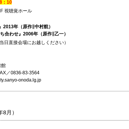
18：10
F 視聴覚ホール
回泣くこと』2013年（原作∥中村航）
合わせ』2006年（原作∥乙一）
（当日直接会場にお越しください）
書館
836-83-3564
yo-onoda.lg.jp
年8月）