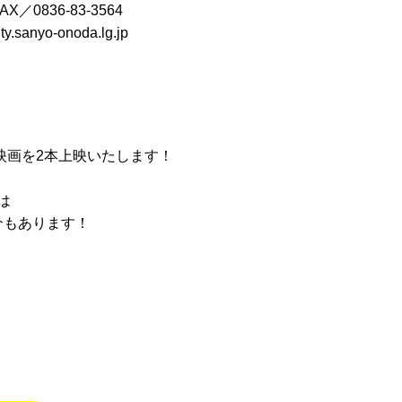
836-83-3564
yo-onoda.lg.jp
』
映画を2本上映いたします！
は
介もあります！