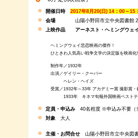
開催日時
2017年8月20(日) 14：00～15
会場
山陽小野田市立中央図書館 2
上映作品
アーネスト・ヘミングウェ
ヘミングウェイ悲恋映画の傑作！
ひときわ人気高い戦争文学の決定版を映画化!
制作年／1932年
出演／ゲイリー・クーパー
ヘレン・ヘイズ
受賞／1932年～33年 アカデミー賞 撮影賞・
1933年 キネマ旬報外国映画ベストテ
定員・申込み
40名程度 ※申込み不要
対象
大人
主催・お問合せ
山陽小野田市立中央図