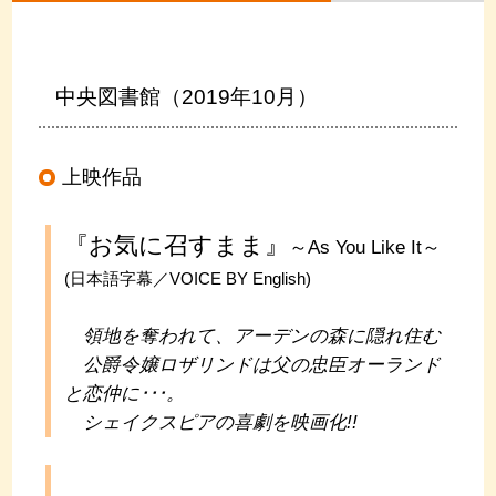
中央図書館（2019年10月）
上映作品
『お気に召すまま』
～As You Like It～
(日本語字幕／VOICE BY English)
領地を奪われて、アーデンの森に隠れ住む
公爵令嬢ロザリンドは父の忠臣オーランド
と恋仲に･･･。
シェイクスピアの喜劇を映画化!!