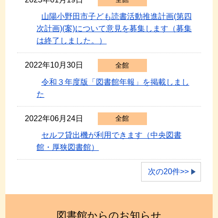
山陽小野田市子ども読書活動推進計画(第四
次計画)(案)について意見を募集します（募集
は終了しました。）
2022年10月30日
全館
令和３年度版「図書館年報」を掲載しまし
た
2022年06月24日
全館
セルフ貸出機が利用できます（中央図書
館・厚狭図書館）
次の20件>>
図書館からのお知らせ