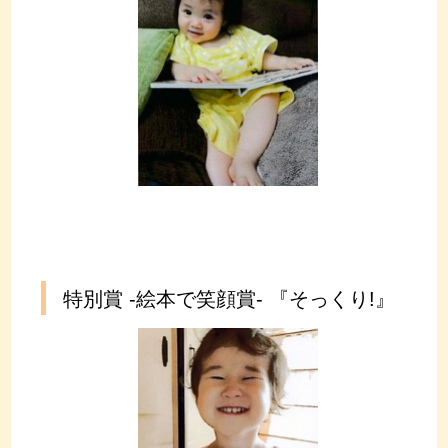
特別賞 ‐絵本で笑顔賞‐ 『そっくり!』