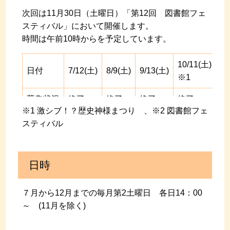
次回は11月30日（土曜日）「第12回 図書館フェ
スティバル」において開催します。
時間は午前10時からを予定しています。
10/11(土)
1
日付
7/12(土)
8/9(土)
9/13(土)
※1
※
募集状況
終了
終了
終了
終了
終
※1 激シブ！？歴史神様まつり 、※2 図書館フェ
スティバル
日時
７月から12月までの毎月第2土曜日 各日14：00
～ (11月を除く)