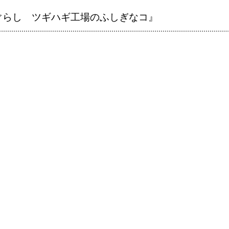
ぐらし ツギハギ工場のふしぎなコ』