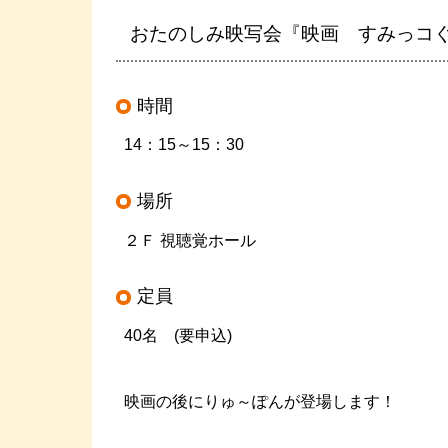
おたのしみ映写会『映画 すみっコ
時間
14：15～15：30
場所
２Ｆ 視聴覚ホール
定員
40名 (要申込)
映画の後にりゅ～ぽんが登場します！